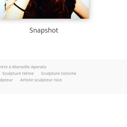
Snapshot
intre à Marseille Aperato
Sculpture tétine
Sculpture totoche
ulpteur
Artiste sculpteur nice